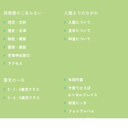
保育園のごあんない
入園までのながれ
理念・方針
入園について
歴史・沿革
見学について
特色・概要
料金について
園舎・施設
苦情申出窓口
アクセス
園児の一日
年間行事
子育てひろば
0・1・2歳児クラス
エンゼルプレイス
3・4・5歳児クラス
給食にっき
フォトアルバム
よくあるご質問
お問い合わせ