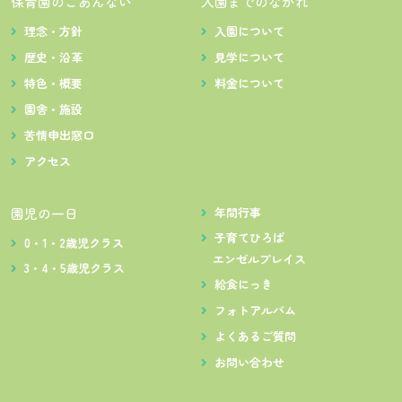
保育園のごあんない
入園までのながれ
理念・方針
入園について
歴史・沿革
見学について
特色・概要
料金について
園舎・施設
苦情申出窓口
アクセス
園児の一日
年間行事
子育てひろば
0・1・2歳児クラス
エンゼルプレイス
3・4・5歳児クラス
給食にっき
フォトアルバム
よくあるご質問
お問い合わせ