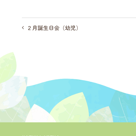
投
２月誕生日会（幼児）
稿
ナ
ビ
ゲ
ー
シ
ョ