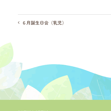
投
６月誕生日会（乳児）
稿
ナ
ビ
ゲ
ー
シ
ョ