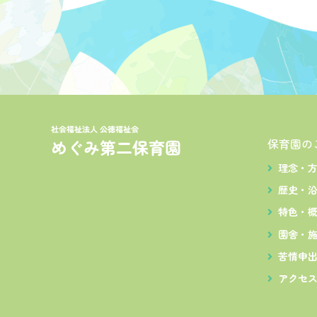
ゲ
ー
シ
ョ
ン
保育園の
理念・
歴史・
特色・
園舎・
苦情申
アクセ