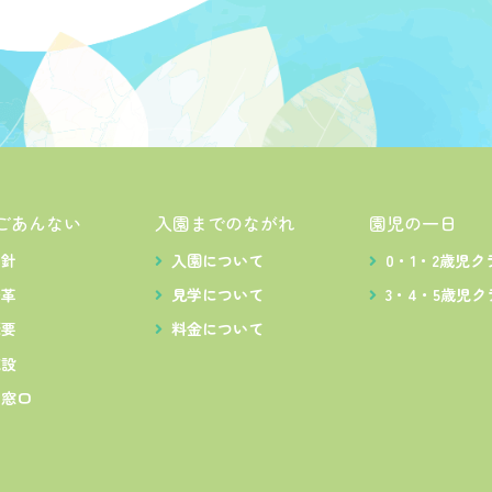
ごあんない
入園までのながれ
園児の一日
方針
入園について
0・1・2歳児ク
沿革
見学について
3・4・5歳児ク
概要
料金について
施設
出窓口
ス