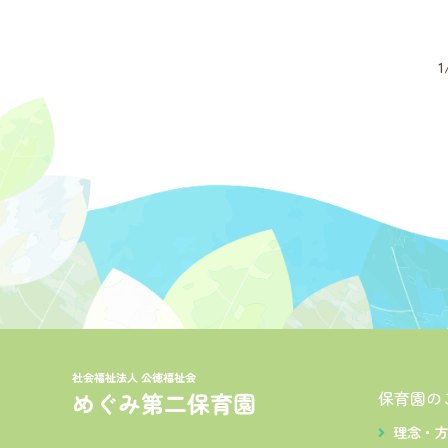
1
保育園の
理念・