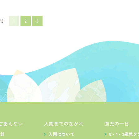
/3
1
2
3
ごあんない
入園までのながれ
園児の一日
方針
入園について
0・1・2歳児ク