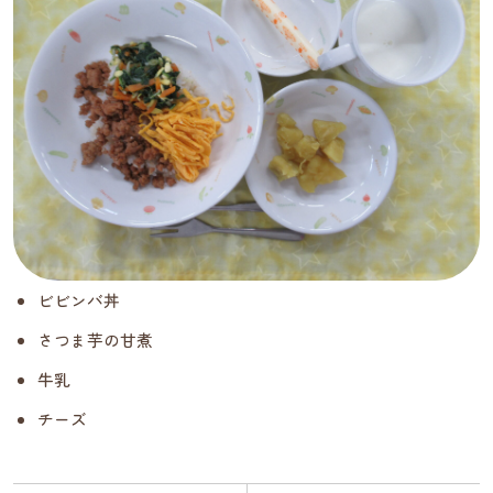
ビビンバ丼
さつま芋の甘煮
牛乳
チーズ