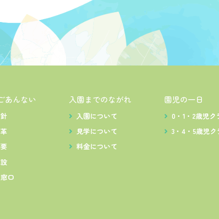
ごあんない
入園までのながれ
園児の一日
方針
入園について
0・1・2歳児ク
沿革
見学について
3・4・5歳児ク
概要
料金について
施設
出窓口
ス