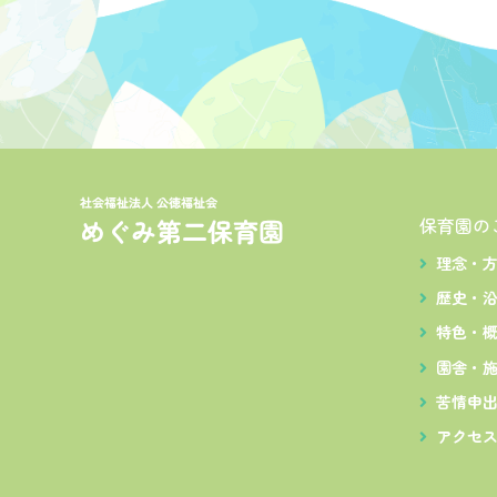
ゲ
ー
シ
ョ
ン
保育園の
理念・
歴史・
特色・
園舎・
苦情申
アクセ