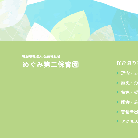
ゲ
ー
シ
ョ
ン
保育園の
理念・
歴史・
特色・
園舎・
苦情申
アクセ