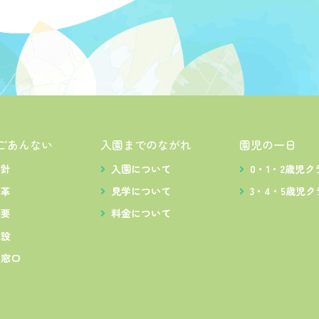
ごあんない
入園までのながれ
園児の一日
方針
入園について
0・1・2歳児ク
沿革
見学について
3・4・5歳児ク
概要
料金について
施設
出窓口
ス