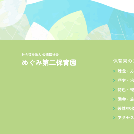
ゲ
ー
シ
ョ
ン
保育園の
理念・
歴史・
特色・
園舎・
苦情申
アクセ