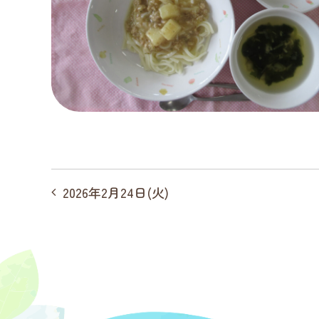
投
2026年2月24日(火)
稿
ナ
ビ