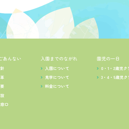
ごあんない
入園までのながれ
園児の一日
方針
入園について
0・1・2歳児ク
沿革
見学について
3・4・5歳児ク
概要
料金について
施設
出窓口
ス